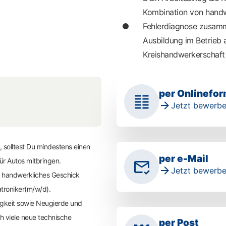
Kombination von handw
Fehlerdiagnose zusamm
Ausbildung im Betrieb 
Kreishandwerkerschaft i
per Onlinefor
Jetzt bewerbe
 solltest Du mindestens einen
per e-Mail
ür Autos mitbringen.
Jetzt bewerbe
d handwerkliches Geschick
atroniker(m/w/d).
igkeit sowie Neugierde und
h viele neue technische
per Post