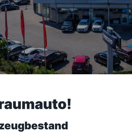
Traumauto!
rzeugbestand