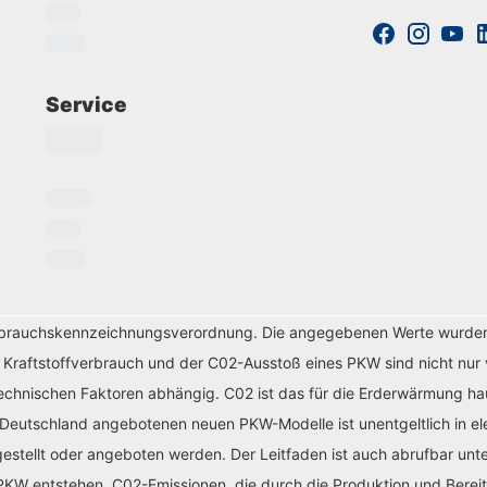
Service
erbrauchskennzeichnungsverordnung. Die angegebenen Werte wurde
r Kraftstoffverbrauch und der C02-Ausstoß eines PKW sind nicht nur 
chnischen Faktoren abhängig. C02 ist das für die Erderwärmung haup
 Deutschland angebotenen neuen PKW-Modelle ist unentgeltlich in el
tellt oder angeboten werden. Der Leitfaden ist auch abrufbar unte
KW entstehen. C02-Emissionen, die durch die Produktion und Bereit