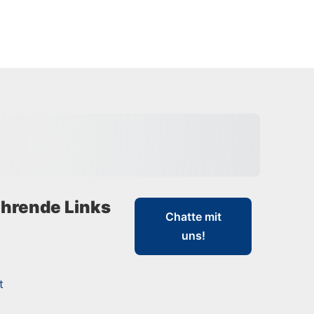
hrende Links
Chatte mit
uns!
t