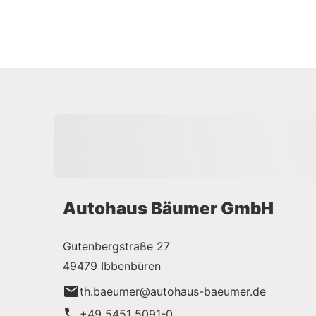
Autohaus Bäumer GmbH
Gutenbergstraße 27
49479 Ibbenbüren
th.baeumer@autohaus-baeumer.de
+49 5451 5091-0