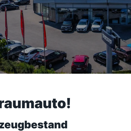
Traumauto!
rzeugbestand