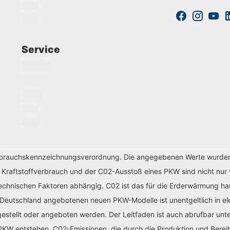
Service
erbrauchskennzeichnungsverordnung. Die angegebenen Werte wurde
r Kraftstoffverbrauch und der C02-Ausstoß eines PKW sind nicht nur 
chnischen Faktoren abhängig. C02 ist das für die Erderwärmung haup
 Deutschland angebotenen neuen PKW-Modelle ist unentgeltlich in el
tellt oder angeboten werden. Der Leitfaden ist auch abrufbar unte
KW entstehen. C02-Emissionen, die durch die Produktion und Bereit