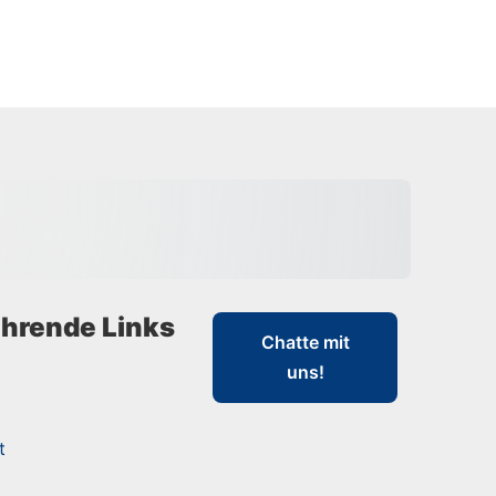
hrende Links
Chatte mit
uns!
t