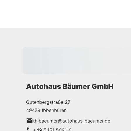
Autohaus Bäumer GmbH
Gutenbergstraße 27
49479 Ibbenbüren
th.baeumer@autohaus-baeumer.de
+49 5451 5091-0