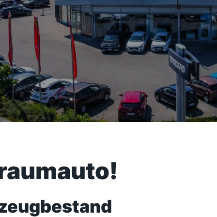
Traumauto!
rzeugbestand