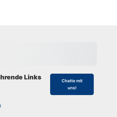
hrende Links
Chatte mit
uns!
t