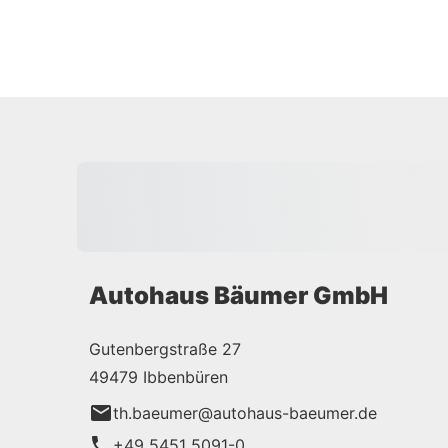
Autohaus Bäumer GmbH
Gutenbergstraße 27
49479 Ibbenbüren
th.baeumer@autohaus-baeumer.de
+49 5451 5091-0