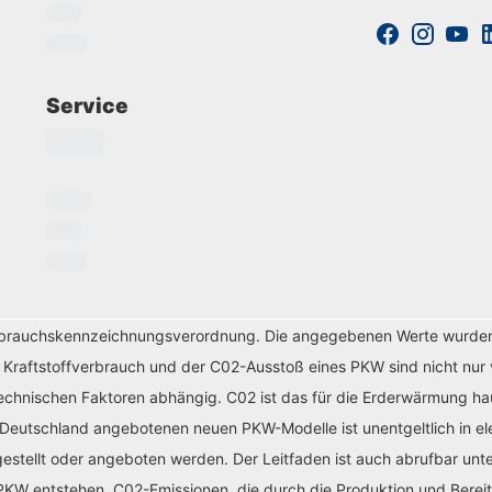
Service
erbrauchskennzeichnungsverordnung. Die angegebenen Werte wurde
r Kraftstoffverbrauch und der C02-Ausstoß eines PKW sind nicht nur 
chnischen Faktoren abhängig. C02 ist das für die Erderwärmung haup
 Deutschland angebotenen neuen PKW-Modelle ist unentgeltlich in el
tellt oder angeboten werden. Der Leitfaden ist auch abrufbar unte
KW entstehen. C02-Emissionen, die durch die Produktion und Bereit