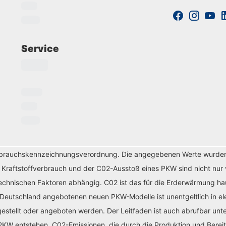
Service
erbrauchskennzeichnungsverordnung. Die angegebenen Werte wurde
r Kraftstoffverbrauch und der C02-Ausstoß eines PKW sind nicht nur 
chnischen Faktoren abhängig. C02 ist das für die Erderwärmung haup
 Deutschland angebotenen neuen PKW-Modelle ist unentgeltlich in el
tellt oder angeboten werden. Der Leitfaden ist auch abrufbar unte
KW entstehen. C02-Emissionen, die durch die Produktion und Bereit