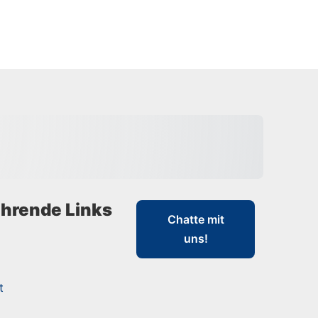
hrende Links
Chatte mit
uns!
t