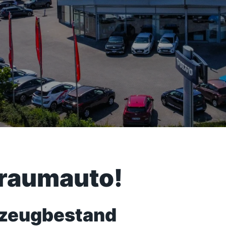
Traumauto!
rzeugbestand