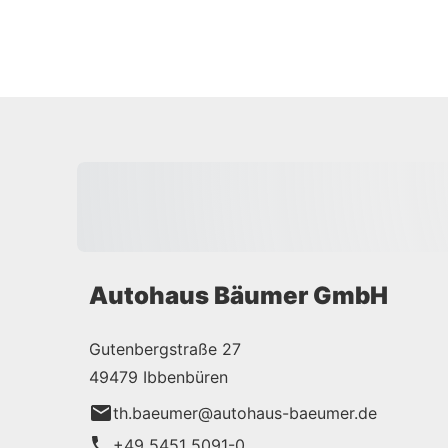
Autohaus Bäumer GmbH
Gutenbergstraße 27
49479 Ibbenbüren
th.baeumer@autohaus-baeumer.de
+49 5451 5091-0