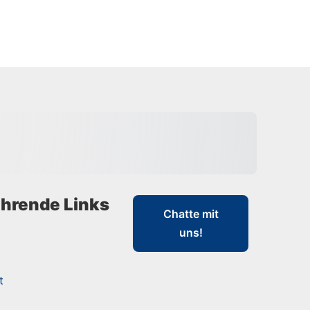
hrende Links
Chatte mit
uns!
t