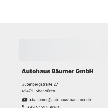
Autohaus Bäumer GmbH
Gutenbergstraße 27
49479 Ibbenbüren
th.baeumer@autohaus-baeumer.de
+49 5451 5091-0