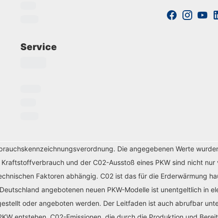
Service
erbrauchskennzeichnungsverordnung. Die angegebenen Werte wurde
r Kraftstoffverbrauch und der C02-Ausstoß eines PKW sind nicht nur 
chnischen Faktoren abhängig. C02 ist das für die Erderwärmung haup
 Deutschland angebotenen neuen PKW-Modelle ist unentgeltlich in el
tellt oder angeboten werden. Der Leitfaden ist auch abrufbar unte
KW entstehen. C02-Emissionen, die durch die Produktion und Bereit