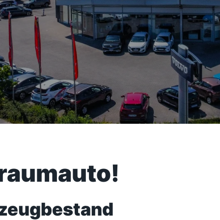
Traumauto!
rzeugbestand