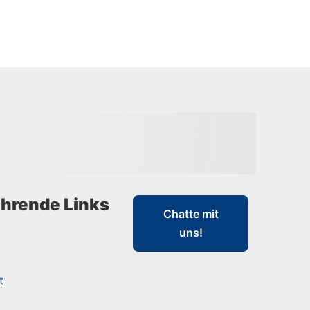
hrende Links
Chatte mit
uns!
t