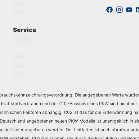
Service
erbrauchskennzeichnungsverordnung. Die angegebenen Werte wurde
r Kraftstoffverbrauch und der C02-Ausstoß eines PKW sind nicht nur 
chnischen Faktoren abhängig. C02 ist das für die Erderwärmung haup
 Deutschland angebotenen neuen PKW-Modelle ist unentgeltlich in el
tellt oder angeboten werden. Der Leitfaden ist auch abrufbar unte
KW entstehen. C02-Emissionen, die durch die Produktion und Bereit