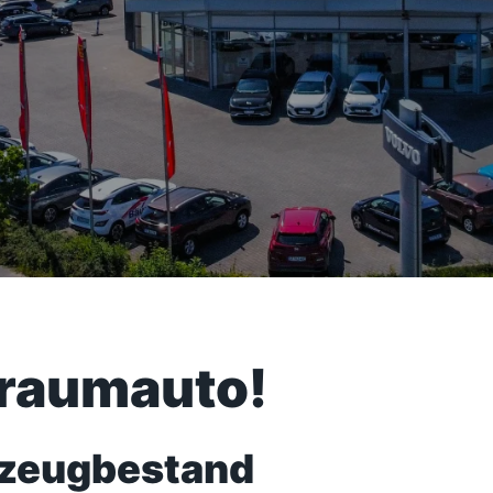
Traumauto!
rzeugbestand