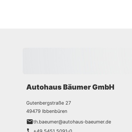
Autohaus Bäumer GmbH
Gutenbergstraße 27
49479 Ibbenbüren
th.baeumer@autohaus-baeumer.de
+49 5451 5091-0