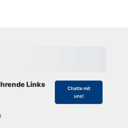
hrende Links
Chatte mit
uns!
t