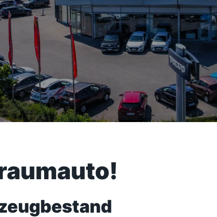
Traumauto!
rzeugbestand