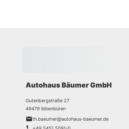
Autohaus Bäumer GmbH
Gutenbergstraße 27
49479 Ibbenbüren
th.baeumer@autohaus-baeumer.de
+49 5451 5091-0