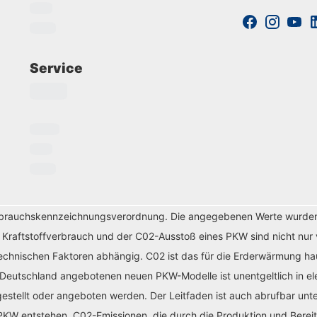
Service
erbrauchskennzeichnungsverordnung. Die angegebenen Werte wurde
r Kraftstoffverbrauch und der C02-Ausstoß eines PKW sind nicht nur 
chnischen Faktoren abhängig. C02 ist das für die Erderwärmung haup
 Deutschland angebotenen neuen PKW-Modelle ist unentgeltlich in el
tellt oder angeboten werden. Der Leitfaden ist auch abrufbar unte
KW entstehen. C02-Emissionen, die durch die Produktion und Bereit