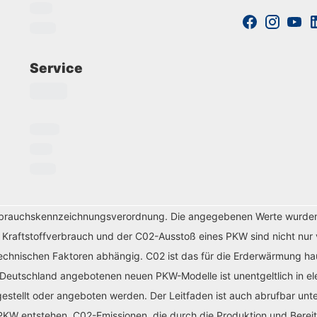
Service
erbrauchskennzeichnungsverordnung. Die angegebenen Werte wurde
r Kraftstoffverbrauch und der C02-Ausstoß eines PKW sind nicht nur 
chnischen Faktoren abhängig. C02 ist das für die Erderwärmung haup
 Deutschland angebotenen neuen PKW-Modelle ist unentgeltlich in el
tellt oder angeboten werden. Der Leitfaden ist auch abrufbar unte
KW entstehen. C02-Emissionen, die durch die Produktion und Bereit