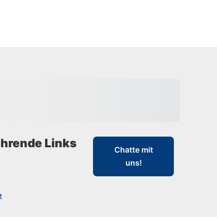
hrende Links
Chatte mit
uns!
t