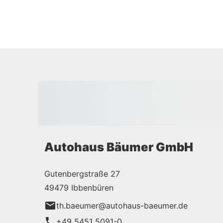
Autohaus Bäumer GmbH
Gutenbergstraße 27
49479 Ibbenbüren
th.baeumer@autohaus-baeumer.de
+49 5451 5091-0