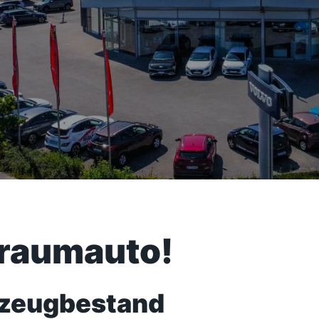
Traumauto!
rzeugbestand